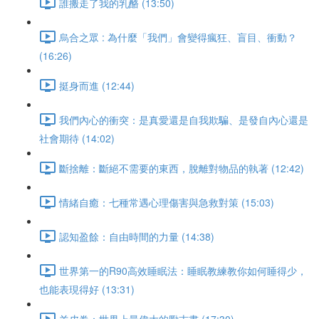
誰搬走了我的乳酪 (13:50)
烏合之眾 : 為什麼「我們」會變得瘋狂、盲目、衝動？
(16:26)
挺身而進 (12:44)
我們內心的衝突：是真愛還是自我欺騙、是發自內心還是
社會期待 (14:02)
斷捨離：斷絕不需要的東西，脫離對物品的執著 (12:42)
情緒自癒：七種常遇心理傷害與急救對策 (15:03)
認知盈餘：自由時間的力量 (14:38)
世界第一的R90高效睡眠法：睡眠教練教你如何睡得少，
也能表現得好 (13:31)
羊皮卷：世界上最偉大的勵志書 (17:30)