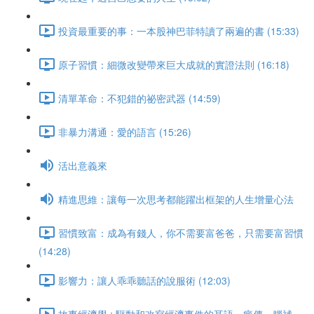
投資最重要的事：一本股神巴菲特讀了兩遍的書 (15:33)
原子習慣：細微改變帶來巨大成就的實證法則 (16:18)
清單革命：不犯錯的祕密武器 (14:59)
非暴力溝通：愛的語言 (15:26)
活出意義來
精進思維：讓每一次思考都能躍出框架的人生增量心法
習慣致富：成為有錢人，你不需要富爸爸，只需要富習慣
(14:28)
影響力：讓人乖乖聽話的說服術 (12:03)
故事經濟學 : 驅動和改寫經濟事件的耳語、瘋傳、腦補、